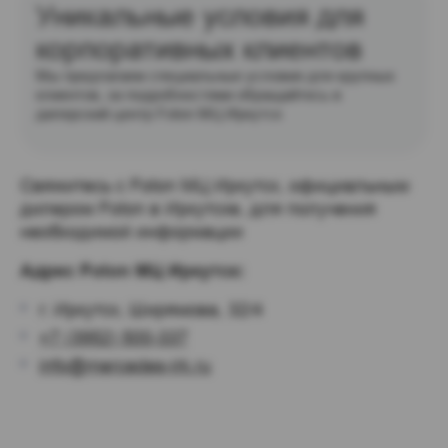
Уникальные условия для
корпоративных клиентов
Мы предлагаем специальные условия для крупных
клиентов, за подробностями обращайтесь в
дилерский центр Foton МЦ Иркутск
Свяжитесь с Foton МЦ Иркутск, официальным 
дилером Foton в Иркутске, для получения 
необходимой информации
Адрес Foton МЦ Иркутск:
г. Иркутск, Ширямова, 32/4
+7 (3952) 500-337
info@mercedes-irk.ru