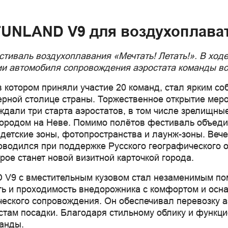
UNLAND V9 для воздухоплават
естиваль воздухоплавания «Мечтать! Летать!». В хо
 автомобиля сопровождения аэростата команды
во
в котором приняли участие 20 команд, стал ярким с
рной столице страны. Торжественное открытие мероп
ждали три старта аэростатов, в том числе зрелищны
 городом на Неве. Помимо полётов фестиваль объед
 детские зоны, фотопространства и лаунж-зоны. Веч
оводился при поддержке Русского географического о
рое станет новой визитной карточкой города.
V9 с вместительным кузовом стал незаменимым по
ь и проходимость внедорожника с комфортом и осн
еского сопровождения. Он обеспечивал перевозку а
стам посадки. Благодаря стильному облику и функ
анды.