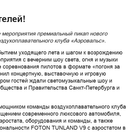
елей!
де мероприятия премиальный пикап нового
здухоплавательного клуба «Аэровальс».
обытием уходящего лета и шагом к возрождению
риятия с вечерним шоу света, огня и музыки
е соревнования пилотов в формате «погоня за
инил концертную, выставочную и игровую
ером гостей ждали светомузыкальные шоу и
бщества и Правительства Санкт-Петербурга и
мощником команды воздухоплавательного клуба
ащением современного люксового автомобиля,
эростата, оборудования и команды, а также
циональности FOTON TUNLAND V9 с аэростатом в