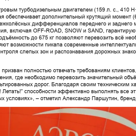
ым турбодизельным двигателем (159 л. с., 410 Н·м
орая обеспечивает дополнительный крутящий момент 
межколёсных дифференциалов переднего и заднего
ения, включая OFF-ROAD, SNOW и SAND, гарантируют
подъёмность до 675 кг позволяют перевозить всё не
яют возможности пикапа современные интеллектуаль
контроля слепых зон и распознавания дорожных знак
призван полностью отвечать требованиям клиентов
ения, где необходимо перевозить значительный объ
ьтированных дорог. Благодаря своим техническим х
 Летать!” способности эффективно выполнять все эт
х условиях», – отметил Александр Паршутин, брен