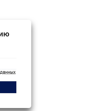
нию
 данных