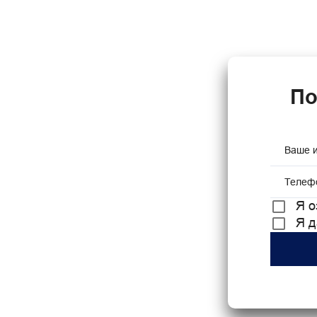
По
Ваше 
Телеф
Я о
Я 